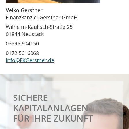
Veiko Gerstner
Finanzkanzlei Gerstner GmbH
Wilhelm-Kaulisch-Straße 25
01844 Neustadt
03596 604150
0172 5616068
info@FKGerstner.de
PROFESSIONELLE
FINANZIERUNG
SICHERE
RUHESTANDSPLANUNG
IHRER TRÄUME
KAPITALANLAGEN
FÜR IHRE ZUKUNFT
Ihre Vorsorge in sicheren Händen
Ihre Finanzen in sicheren Händen