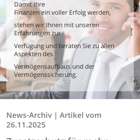
Damit Ihre
Damit Ihre Finanzen ein voller Erfolg
Damit Ihre Finanzen ein voller Erfolg
Finanzen ein voller Erfolg werden,
werden,
werden,
stehen wir Ihnen mit unseren
stehen wir Ihnen mit unseren
stehen wir Ihnen mit unseren
Erfahrungen zur
Erfahrungen zur
Erfahrungen zur
Verfügung und beraten Sie zu allen
Verfügung und beraten Sie zu allen
Verfügung und beraten Sie zu allen
Aspekten des
Aspekten des
Aspekten des
Vermögensaufbaus und der
Vermögensaufbaus und der
Vermögensaufbaus und der
Vermögenssicherung.
Vermögenssicherung.
Vermögenssicherung.
News-Archiv | Artikel vom
26.11.2025