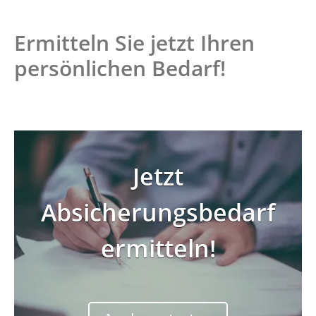
Ermitteln Sie jetzt Ihren
persönlichen Bedarf!
Jetzt
Sind Sie Single oder in
Absicherungsbedarf
einer Beziehung?
ermitteln!
Single
Beziehung