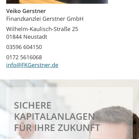
Veiko Gerstner
Finanzkanzlei Gerstner GmbH
Wilhelm-Kaulisch-Straße 25
01844 Neustadt
03596 604150
0172 5616068
info@FKGerstner.de
PROFESSIONELLE
FINANZIERUNG
SICHERE
RUHESTANDSPLANUNG
IHRER TRÄUME
KAPITALANLAGEN
FÜR IHRE ZUKUNFT
Ihre Vorsorge in sicheren Händen
Ihre Finanzen in sicheren Händen