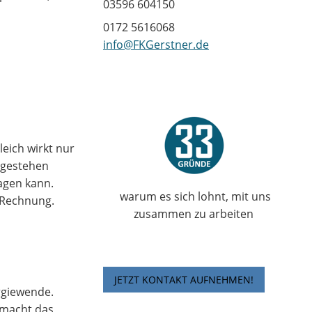
03596 604150
0172 5616068
info@FKGerstner.de
eich wirkt nur
ngestehen
ragen kann.
warum es sich lohnt, mit uns
e Rechnung.
zusammen zu arbeiten
JETZT KONTAKT AUFNEHMEN!
ergiewende.
 macht das