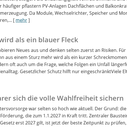
r häufiger pflastern PV-Anlagen Dachflächen und Balkonkra
romerzeugung. Da Module, Wechselrichter, Speicher und Mo
en,...
[
mehr
]
ird als ein blauer Fleck
obieren Neues aus und denken selten zuerst an Risiken. Für
n aus einem Sturz mehr wird als ein kurzer Schreckmomen
rn oft auch um die Frage, welche Folgen ein Unfall längerf
enalltag. Gesetzlicher Schutz hilft nur eingeschränktViele E
er sich die volle Wahlfreiheit sichern
tersvorsorge war selten so hoch wie aktuell. Der Grund: die 
örderung, die zum 1.1.2027 in Kraft tritt. Zentraler Baustein
etz erst 2027 gilt, ist jetzt der beste Zeitpunkt zu prüfen,