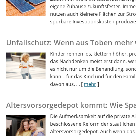
eigene Zuhause zukunftsfester. Imme
nutzen auch kleinere Flächen zur St
spürbare Investitionskosten produzier
Unfallschutz: Wenn aus Toben mehr w
Kinder rennen los, klettern höher, pr
das Nachdenken meist erst dann, wen
es nicht nur um die Behandlung, sonde
kann – für das Kind und für den Famili
davon aus, ...
[
mehr
]
Altersvorsorge­depot kommt: Wie Spar
Die Aufmerksamkeit auf die private Al
beschlossene Reform der staatlichen F
Altersvorsorgedepot. Auch wenn das Ges